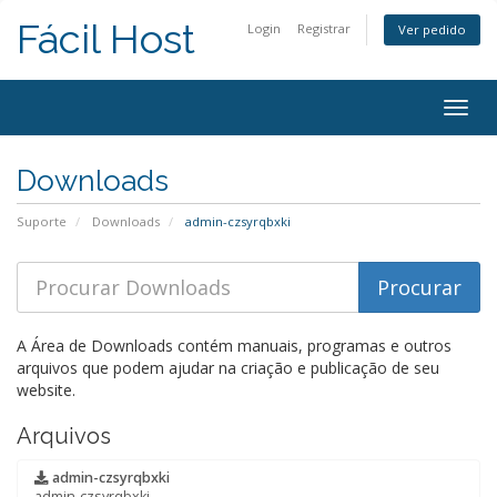
Fácil Host
Login
Registrar
Ver pedido
Alter
nave
Downloads
Suporte
Downloads
admin-czsyrqbxki
A Área de Downloads contém manuais, programas e outros
arquivos que podem ajudar na criação e publicação de seu
website.
Arquivos
admin-czsyrqbxki
admin-czsyrqbxki